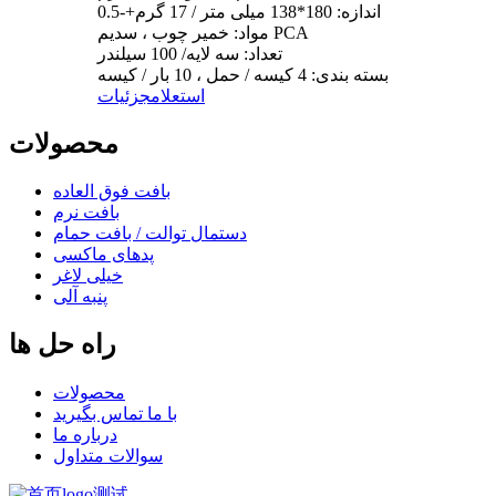
اندازه: 180*138 میلی متر / 17 گرم+-0.5
مواد: خمیر چوب ، سدیم PCA
تعداد: سه لایه/ 100 سیلندر
بسته بندی: 4 کیسه / حمل ، 10 بار / کیسه
استعلام
جزئیات
محصولات
بافت فوق العاده
بافت نرم
دستمال توالت / بافت حمام
پدهای ماکسی
خیلی لاغر
پنبه آلی
راه حل ها
محصولات
با ما تماس بگیرید
درباره ما
سوالات متداول