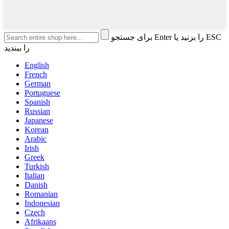
برای جستجو Enter را بزنید یا ESC
را ببندید
English
French
German
Portuguese
Spanish
Russian
Japanese
Korean
Arabic
Irish
Greek
Turkish
Italian
Danish
Romanian
Indonesian
Czech
Afrikaans