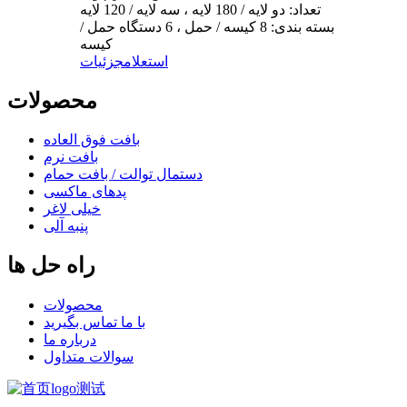
تعداد: دو لایه / 180 لایه ، سه لایه / 120 لایه
بسته بندی: 8 کیسه / حمل ، 6 دستگاه حمل /
کیسه
استعلام
جزئیات
محصولات
بافت فوق العاده
بافت نرم
دستمال توالت / بافت حمام
پدهای ماکسی
خیلی لاغر
پنبه آلی
راه حل ها
محصولات
با ما تماس بگیرید
درباره ما
سوالات متداول