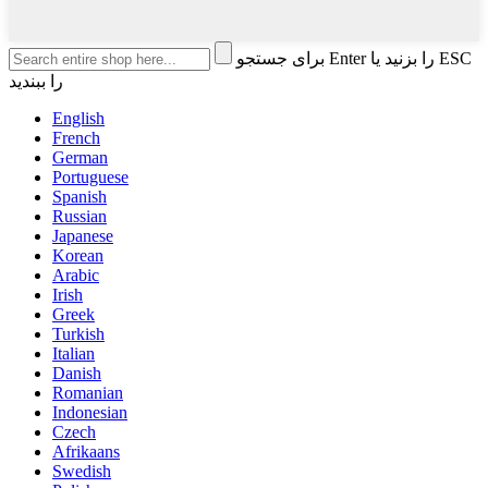
برای جستجو Enter را بزنید یا ESC
را ببندید
English
French
German
Portuguese
Spanish
Russian
Japanese
Korean
Arabic
Irish
Greek
Turkish
Italian
Danish
Romanian
Indonesian
Czech
Afrikaans
Swedish